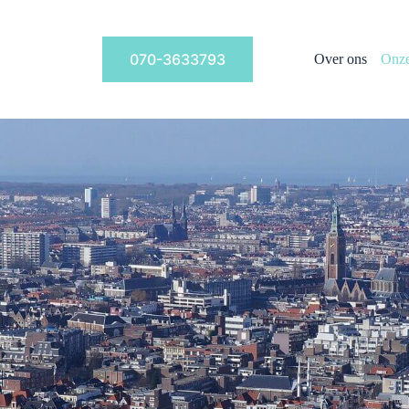
070-3633793
Over ons
Onze