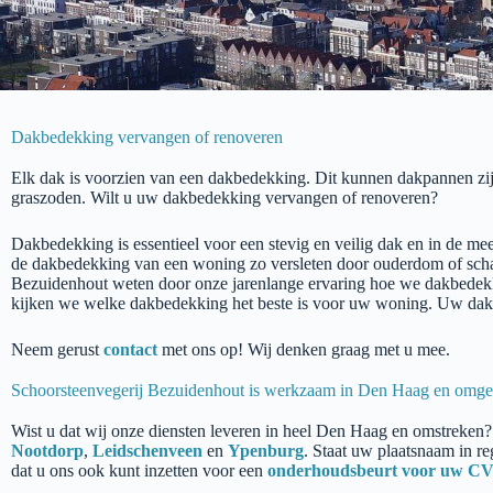
Dakbedekking vervangen of renoveren
Elk dak is voorzien van een dakbedekking. Dit kunnen dakpannen zijn 
graszoden. Wilt u uw dakbedekking vervangen of renoveren?
Dakbedekking is essentieel voor een stevig en veilig dak en in de m
de dakbedekking van een woning zo versleten door ouderdom of scha
Bezuidenhout weten door onze jarenlange ervaring hoe we dakbedekk
kijken we welke dakbedekking het beste is voor uw woning. Uw da
Neem gerust
contact
met ons op! Wij denken graag met u mee.
Schoorsteenvegerij Bezuidenhout is werkzaam in Den Haag en omg
Wist u dat wij onze diensten leveren in heel Den Haag en omstreken?
Nootdorp
,
Leidschenveen
en
Ypenburg
. Staat uw plaatsnaam in r
dat u ons ook kunt inzetten voor een
onderhoudsbeurt voor uw C