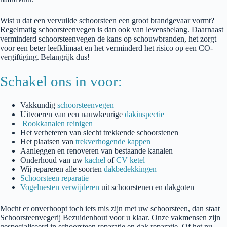
Wist u dat een vervuilde schoorsteen een groot brandgevaar vormt?
Regelmatig schoorsteenvegen is dan ook van levensbelang.
Daarnaast
verminderd
schoorsteenvegen
de kans op schouwbranden, het zorgt
voor een beter leefklimaat en het
verminderd
het risico op een CO-
vergiftiging.
Belangrijk dus!
Schakel ons in voor:
Vakkundig
schoorsteenvegen
Uitvoeren van een nauwkeurige
dakinspectie
Rookkanalen reinigen
Het verbeteren van slecht trekkende schoorstenen
Het plaatsen van
trekverhogende kappen
Aanleggen en renoveren van bestaande kanalen
Onderhoud van uw
kachel
of
CV ketel
Wij repareren alle soorten
dakbedekkingen
Schoorsteen reparatie
Vogelnesten verwijderen
uit schoorstenen en dakgoten
Mocht er onverhoopt toch iets mis zijn met uw schoorsteen, dan staat
Schoorsteenvegerij
Bezuidenhout
voor u klaar. Onze vakmensen zijn
gespecialiseerd in schoorsteen reparatie en dak reparatie. Of het nu