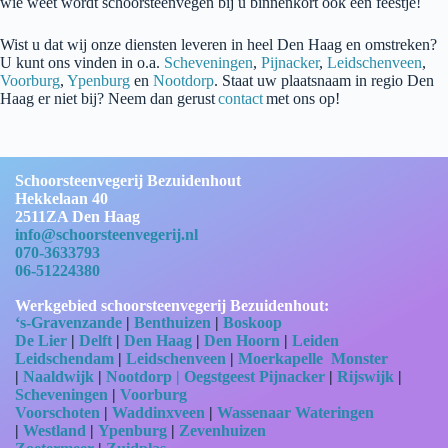
wie weet wordt schoorsteenvegen bij u binnenkort ook een feestje!
Wist u dat wij onze diensten leveren in heel Den Haag en omstreken?
U kunt ons vinden in o.a.
Scheveningen
,
Pijnacker
,
Leidschenveen
,
Voorburg
,
Ypenburg
en
Nootdorp
. Staat uw plaatsnaam in regio Den
Haag er niet bij? Neem dan gerust
contact
met ons op!
Schoorsteenvegerij Bezuidenhout
Hekkelaan 40
2511ZA Den Haag
info@schoorsteenvegerij.nl
070-3633793
06-51224380
Werkgebied schoorsteenvegerij Bezuidenhout:
‘s-Gravenzande
|
Benthuizen
|
Boskoop
De Lier
|
Delft
|
Den Haag
|
Den Hoorn
|
Leiden
Leidschendam
|
Leidschenveen
|
Moerkapelle
Monster
|
Naaldwijk
|
Nootdorp |
Oegstgeest
Pijnacker
|
Rijswijk
|
Scheveningen
|
Voorburg
Voorschoten
|
Waddinxveen
|
Wassenaar
Wateringen
|
Westland
|
Ypenburg
|
Zevenhuizen