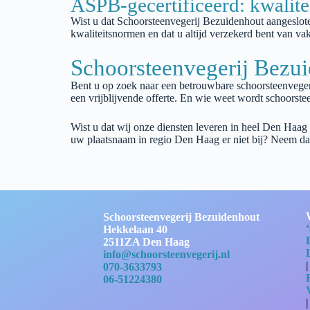
ASPB-gecertificeerd: kwalite
Wist u dat
Schoorsteenvegerij
Bezuidenhout
aangeslot
kwaliteitsnormen en dat u altijd verzekerd bent van 
Schoorsteenvegerij Bezu
Bent u op zoek naar een betrouwbare schoorsteenvege
een vrijblijvende offerte. En wie weet wordt schoorste
Wist u dat wij onze diensten leveren in heel Den Haag
uw plaatsnaam in regio Den Haag er niet bij? Neem da
Schoorsteenvegerij Bezuidenhout
Hekkelaan 40
2511ZA Den Haag
info@schoorsteenvegerij.nl
070-3633793
06-51224380