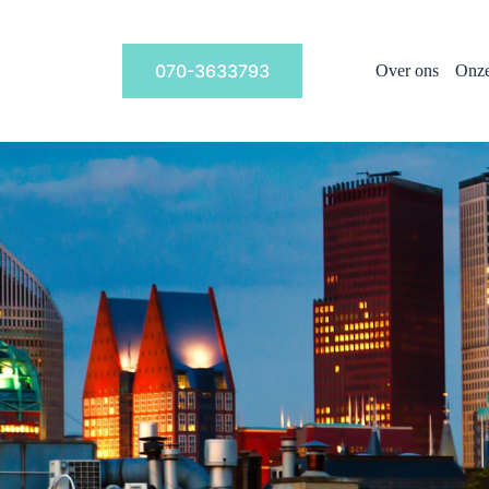
070-3633793
Over ons
Onze