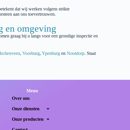
betekent dat wij werken volgens strikte
orsteen aan ons toevertrouwen.
ag en omgeving
omen graag bij u langs voor een grondige inspectie en
dschenveen
,
Voorburg
,
Ypenburg
en
Nootdorp
. Staat
Menu
Over ons
Onze diensten
Onze producten
Contact