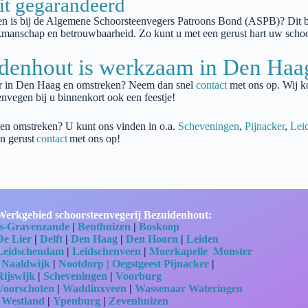
it gegarandeerd
en is bij de Algemene Schoorsteenvegers Patroons Bond (AS
PB
)? Dit 
vakmanschap en betrouwbaarheid. Zo kunt u met een gerust hart uw scho
idenhout is werkzaam in Den Ha
r in
Den Haag
en omstreken? Neem dan snel
contact
met ons op.
Wij k
envegen bij u binnenkort ook een feestje!
 en omstreken? U kunt ons vinden in o.a.
Scheveningen
,
Pijnacker
,
Lei
n gerust
contact
met ons op!
Werkgebied schoorsteenvegerij Bezuidenhout:
‘s-Gravenzande
|
Benthuizen
|
Boskoop
De Lier
|
Delft
|
Den Haag
|
Den Hoorn
|
Leiden
Leidschendam
|
Leidschenveen
|
Moerkapelle
Monster
|
Naaldwijk
|
Nootdorp |
Oegstgeest
Pijnacker
|
Rijswijk
|
Scheveningen
|
Voorburg
Voorschoten
|
Waddinxveen
|
Wassenaar
Wateringen
|
Westland
|
Ypenburg
|
Zevenhuizen