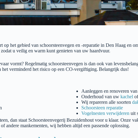
ert op het gebied van schoorsteenvegen en -reparatie in
Den Haag
en om
, zodat u veilig en warm kunt genieten van uw haardvuur.
gevaar vormt? Regelmatig schoorsteenvegen is dan ook van levensbelan
n het
verminderd
het risico op een CO-vergiftiging.
Belangrijk dus!
Aanleggen en renoveren van
Onderhoud van uw
kachel
o
Wij repareren alle soorten
da
n
Schoorsteen reparatie
Vogelnesten verwijderen
uit 
teen, dan staat
Schoorsteenvegerij
Bezuidenhout
voor u klaar. Onze vak
s of andere mankementen, wij hebben altijd een passende oplossing.