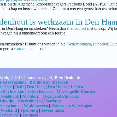
en is bij de Algemene Schoorsteenvegers Patroons Bond (AS
PB
)? Dit 
vakmanschap en betrouwbaarheid. Zo kunt u met een gerust hart uw scho
idenhout is werkzaam in Den Ha
r in
Den Haag
en omstreken? Neem dan snel
contact
met ons op.
Wij k
envegen bij u binnenkort ook een feestje!
 en omstreken? U kunt ons vinden in o.a.
Scheveningen
,
Pijnacker
,
Lei
n gerust
contact
met ons op!
Werkgebied schoorsteenvegerij Bezuidenhout:
‘s-Gravenzande
|
Benthuizen
|
Boskoop
De Lier
|
Delft
|
Den Haag
|
Den Hoorn
|
Leiden
Leidschendam
|
Leidschenveen
|
Moerkapelle
Monster
|
Naaldwijk
|
Nootdorp |
Oegstgeest
Pijnacker
|
Rijswijk
|
Scheveningen
|
Voorburg
Voorschoten
|
Waddinxveen
|
Wassenaar
Wateringen
|
Westland
|
Ypenburg
|
Zevenhuizen
Zoetermeer
|
Zuidplas