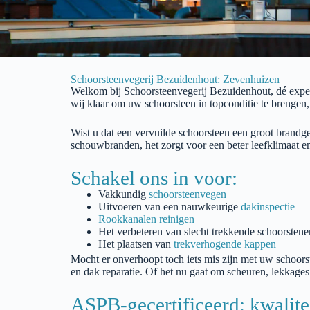
Schoorsteenvegerij Bezuidenhout: Zevenhuizen
Welkom bij
Schoorsteenvegerij
Bezuidenhout
, dé exp
wij klaar om uw schoorsteen in topconditie te brengen
Wist u dat een vervuilde schoorsteen een groot brand
schouwbranden, het zorgt voor een beter leefklimaat e
Schakel ons in voor:
Vakkundig
schoorsteenvegen
Uitvoeren van een nauwkeurige
dakinspectie
Rookkanalen reinigen
Het verbeteren van slecht trekkende schoorstene
Het plaatsen van
trekverhogende kappen
Mocht er onverhoopt toch iets mis zijn met uw schoors
en dak reparatie. Of het nu gaat om scheuren, lekkage
ASPB-gecertificeerd: kwalite