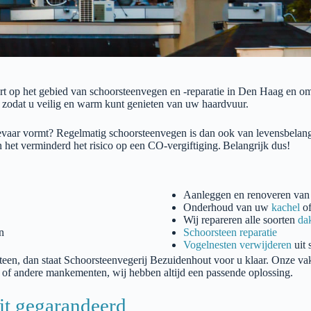
ert op het gebied van schoorsteenvegen en -reparatie in
Den Haag
en om
, zodat u veilig en warm kunt genieten van uw haardvuur.
gevaar vormt? Regelmatig schoorsteenvegen is dan ook van levensbelan
n het
verminderd
het risico op een CO-vergiftiging.
Belangrijk dus!
Aanleggen en renoveren van
Onderhoud van uw
kachel
o
Wij repareren alle soorten
da
n
Schoorsteen reparatie
Vogelnesten verwijderen
uit 
teen, dan staat
Schoorsteenvegerij
Bezuidenhout
voor u klaar. Onze vak
s of andere mankementen, wij hebben altijd een passende oplossing.
it gegarandeerd