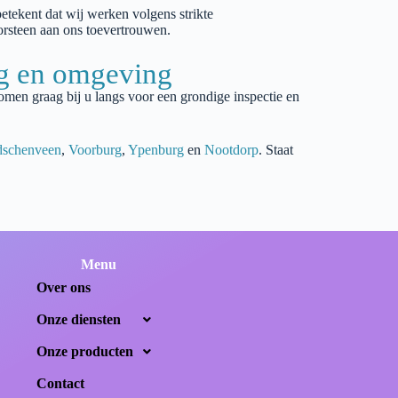
betekent dat wij werken volgens strikte
orsteen aan ons toevertrouwen.
ag en omgeving
omen graag bij u langs voor een grondige inspectie en
dschenveen
,
Voorburg
,
Ypenburg
en
Nootdorp
. Staat
Menu
Over ons
Onze diensten
Onze producten
Contact