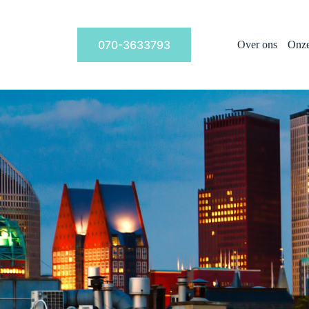
070-3633793
Over ons
Onze