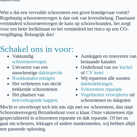
Wist u dat een vervuilde schoorsteen een groot brandgevaar vormt?
Regelmatig schoorsteenvegen is dan ook van levensbelang.
Daarnaast
verminderd
schoorsteenvegen
de kans op schouwbranden, het zorgt
voor een beter leefklimaat en het
verminderd
het risico op een CO-
vergiftiging.
Belangrijk dus!
Schakel ons in voor:
Vakkundig
Aanleggen en renoveren van
schoorsteenvegen
bestaande kanalen
Uitvoeren van een
Onderhoud van uw
kachel
nauwkeurige
dakinspectie
of
CV ketel
Rookkanalen reinigen
Wij repareren alle soorten
Het verbeteren van slecht
dakbedekkingen
trekkende schoorstenen
Schoorsteen reparatie
Het plaatsen van
Vogelnesten verwijderen
uit
trekverhogende kappen
schoorstenen en dakgoten
Mocht er onverhoopt toch iets mis zijn met uw schoorsteen, dan staat
Schoorsteenvegerij
Bezuidenhout
voor u klaar. Onze vakmensen zijn
gespecialiseerd in schoorsteen reparatie en dak reparatie. Of het nu
gaat om scheuren, lekkages of andere mankementen, wij hebben altijd
een passende oplossing.