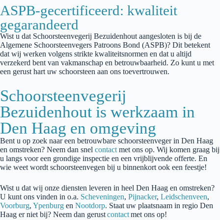
ASPB-gecertificeerd: kwaliteit
gegarandeerd
Wist u dat
Schoorsteenvegerij
Bezuidenhout
aangesloten is bij de
Algemene Schoorsteenvegers Patroons Bond (AS
PB
)? Dit betekent
dat wij werken volgens strikte kwaliteitsnormen en dat u altijd
verzekerd bent van vakmanschap en betrouwbaarheid. Zo kunt u met
een gerust hart uw schoorsteen aan ons toevertrouwen.
Schoorsteenvegerij
Bezuidenhout is werkzaam in
Den Haag en omgeving
Bent u op zoek naar een betrouwbare schoorsteenveger in
Den Haag
en omstreken? Neem dan snel
contact
met ons op.
Wij komen graag bij
u langs voor een grondige inspectie en een vrijblijvende offerte. En
wie weet wordt schoorsteenvegen bij u binnenkort ook een feestje!
Wist u dat wij onze diensten leveren in heel Den Haag en omstreken?
U kunt ons vinden in o.a.
Scheveningen
,
Pijnacker
,
Leidschenveen
,
Voorburg
,
Ypenburg
en
Nootdorp
. Staat uw plaatsnaam in regio Den
Haag er niet bij? Neem dan gerust
contact
met ons op!